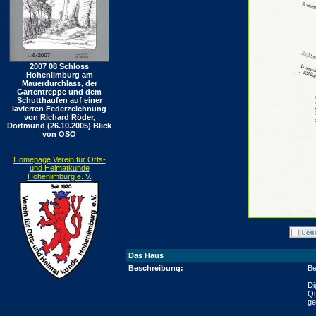
2007 08 Schloss
Hohenlimburg am
Mauerdurchlass, der
Gartentreppe und dem
Schutthaufen auf einer
lavierten Federzeichnung
von Richard Röder,
Dortmund (26.10.2005) Blick
von OSO
Homepage Verein für Orts-
und Heimatkunde
Hohenlimburg e. V.
Das Haus
Beschreibung:
Be
Di
Qu
ge