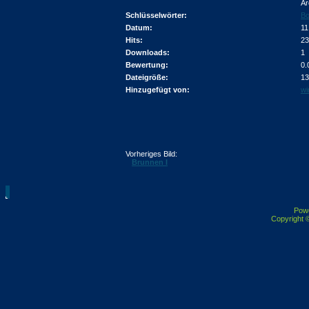
Ar
Schlüsselwörter:
Bo
Datum:
11
Hits:
23
Downloads:
1
Bewertung:
0.
Dateigröße:
13
Hinzugefügt von:
wi
Vorheriges Bild:
Brunnen I
Pow
Copyright