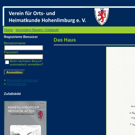
Home
/
besondere Bauten / Gebäude
/ Das Haus
Registrierte Benutzer
Das Haus
Benutzername:
Passwort:
Beim nächsten Besuch
automatisch anmelden?
»
Password vergessen
»
Registrierung
Zufallsbild