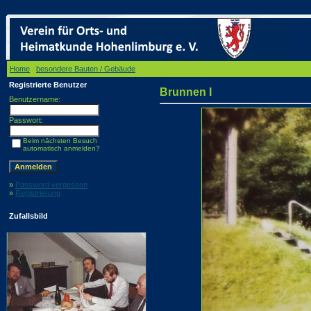
Home
/
besondere Bauten / Gebäude
/ Brunnen I
Registrierte Benutzer
Brunnen I
Benutzername:
Passwort:
Beim nächsten Besuch
automatisch anmelden?
»
Password vergessen
»
Registrierung
Zufallsbild