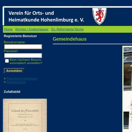
Home
/
Kirchen / Gotteshäuser
/
Ev.-Reformierte Kirche
/ Gemeindehaus
Registrierte Benutzer
Gemeindehaus
Benutzername:
Passwort:
Beim nächsten Besuch
automatisch anmelden?
»
Password vergessen
»
Registrierung
Zufallsbild