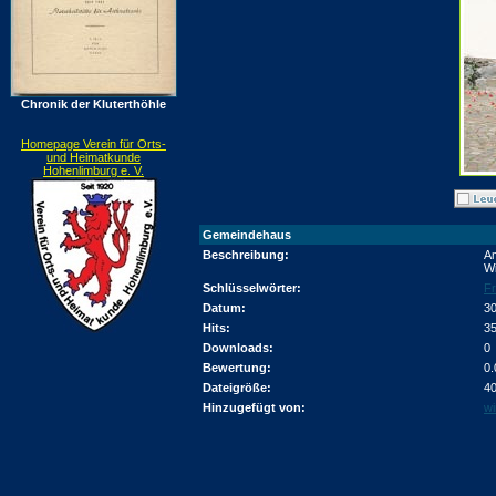
Chronik der Kluterthöhle
Homepage Verein für Orts-
und Heimatkunde
Hohenlimburg e. V.
Gemeindehaus
Beschreibung:
Am
Wi
Schlüsselwörter:
Fr
Datum:
30
Hits:
3
Downloads:
0
Bewertung:
0.
Dateigröße:
40
Hinzugefügt von:
wi