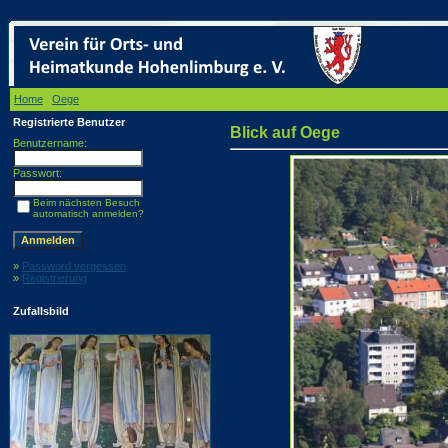
Home
/
Oege
/ Blick auf Oege
Registrierte Benutzer
Blick auf Oege
Benutzername:
Passwort:
Beim nächsten Besuch
automatisch anmelden?
»
Password vergessen
»
Registrierung
Zufallsbild