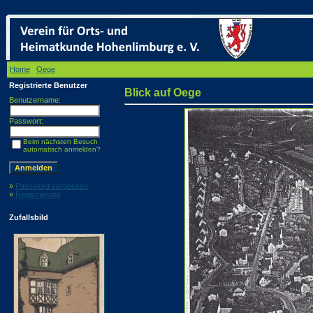
Home
/
Oege
/ Blick auf Oege
Registrierte Benutzer
Blick auf Oege
Benutzername:
Passwort:
Beim nächsten Besuch
automatisch anmelden?
»
Password vergessen
»
Registrierung
Zufallsbild