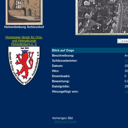
Hohenlimburg Schlosshof
Homepage Verein für Orts-
und Heimatkunde
Hohenlimburg e. V.
Blick auf Oege
Beschreibung:
Ar
Schlüsselwörter:
In
Datum:
26
Hits:
30
Downloads:
0
Bewertung:
0.
Dateigröße:
28
Hinzugefügt von:
Sa
Vorheriges Bild:
Blick auf Oege