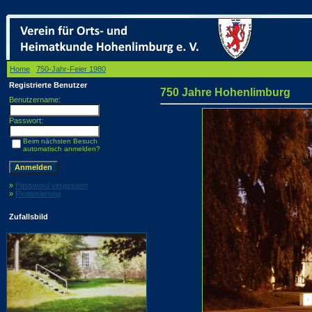
Home
/
750-Jahr-Feier 1980
/ 750 Jahre Hohenlimburg
Registrierte Benutzer
750 Jahre Hohenlimburg
Benutzername:
Passwort:
Beim nächsten Besuch
automatisch anmelden?
»
Password vergessen
»
Registrierung
Zufallsbild