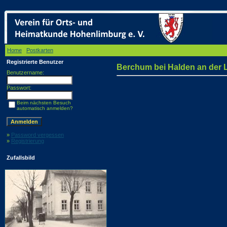
Home
/
Postkarten
/ Berchum bei Halden an der Lenne
Registrierte Benutzer
Berchum bei Halden an der 
Benutzername:
Passwort:
Beim nächsten Besuch
automatisch anmelden?
»
Password vergessen
»
Registrierung
Zufallsbild