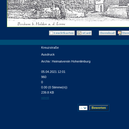
Kreuzstraße
Ausdruck
Archiv: Heimatverein Hohenlimburg
05.04.2021 12:01
960
0
0.00 (0 Stimme(n))
239.8 KB
winnit