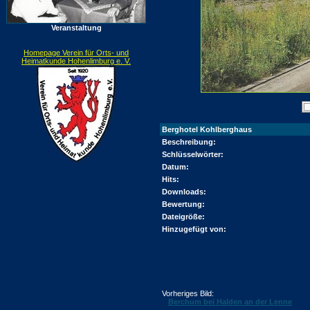
Veranstaltung
Homepage Verein für Orts- und
Heimatkunde Hohenlimburg e. V.
Berghotel Kohlberghaus
Beschreibung:
Schlüsselwörter:
Datum:
Hits:
Downloads:
Bewertung:
Dateigröße:
Hinzugefügt von:
Vorheriges Bild:
Berchum bei Halden an der Lenne