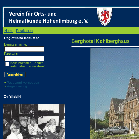
Home
/
Postkarten
/ Berghotel Kohlberghaus
Registrierte Benutzer
Berghotel Kohlberghaus
Benutzername:
Passwort:
Beim nächsten Besuch
automatisch anmelden?
»
Password vergessen
»
Registrierung
Zufallsbild