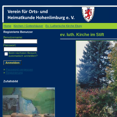
Home
/
Kirchen / Gotteshäuser
/
Ev.-Lutherische Kirche Elsey
/ ev. luth. Kirche im Stift
Registrierte Benutzer
ev. luth. Kirche im Stift
Benutzername:
Passwort:
Beim nächsten Besuch
automatisch anmelden?
»
Password vergessen
»
Registrierung
Zufallsbild