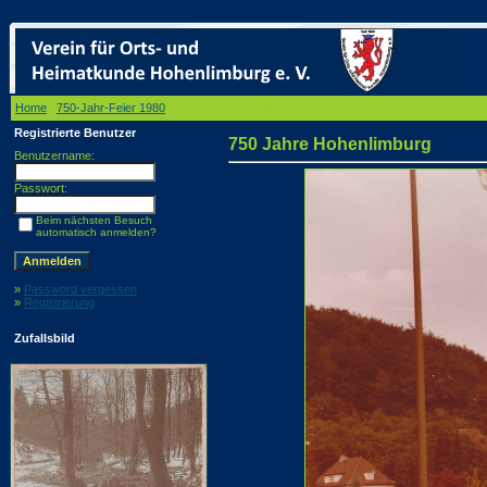
Home
/
750-Jahr-Feier 1980
/ 750 Jahre Hohenlimburg
Registrierte Benutzer
750 Jahre Hohenlimburg
Benutzername:
Passwort:
Beim nächsten Besuch
automatisch anmelden?
»
Password vergessen
»
Registrierung
Zufallsbild