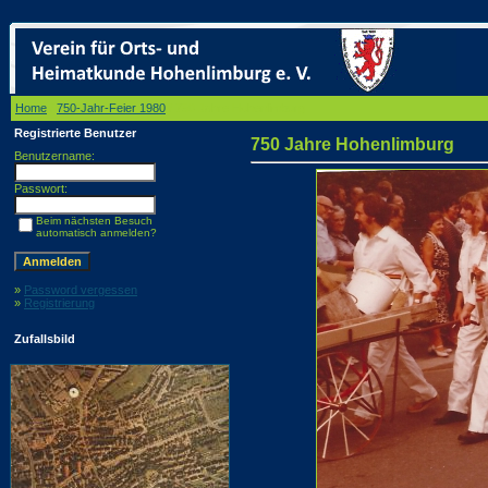
Home
/
750-Jahr-Feier 1980
/ 750 Jahre Hohenlimburg
Registrierte Benutzer
750 Jahre Hohenlimburg
Benutzername:
Passwort:
Beim nächsten Besuch
automatisch anmelden?
»
Password vergessen
»
Registrierung
Zufallsbild