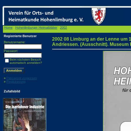
Home
/
Hohenlimburger Heimatblätter
/
2002
/ 2002 08 Limburg an der Lenne um 1826. Aqu
Museum Hohenlimburg
Registrierte Benutzer
2002 08 Limburg an der Lenne um 18
Benutzername:
Andriessen. (Ausschnitt). Museum
Passwort:
Beim nächsten Besuch
automatisch anmelden?
»
Password vergessen
»
Registrierung
Zufallsbild