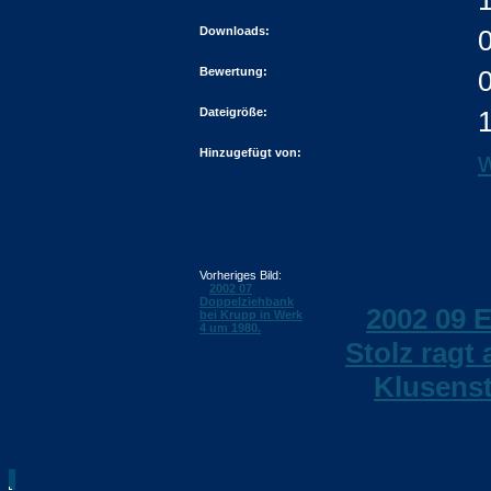
Downloads:
Bewertung:
0
Dateigröße:
Hinzugefügt von:
w
Vorheriges Bild:
2002 07
Doppelziehbank
2002 09 
bei Krupp in Werk
4 um 1980.
Stolz ragt 
Klusenst