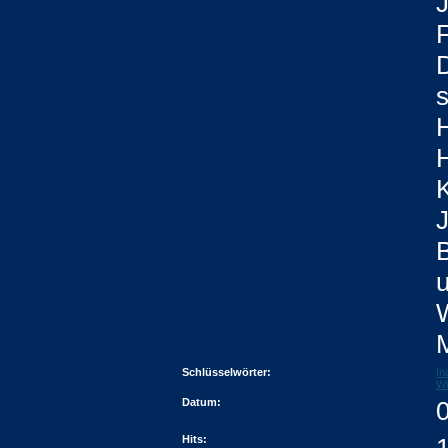
J
s
H
W
Schlüsselwörter:
In
Wi
Datum:
Hits: