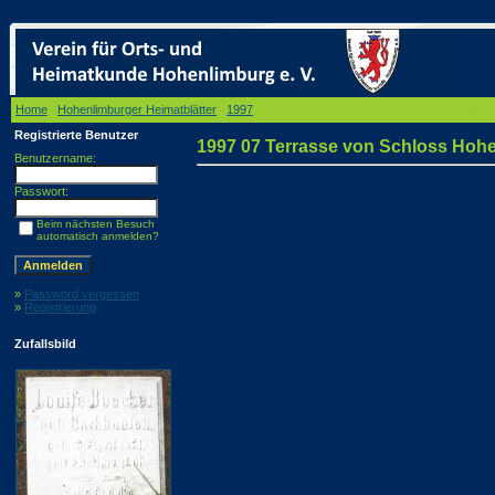
Home
/
Hohenlimburger Heimatblätter
/
1997
/ 1997 07 Terrasse von Schloss Hohenlimbur
Registrierte Benutzer
1997 07 Terrasse von Schloss Hohe
Benutzername:
Passwort:
Beim nächsten Besuch
automatisch anmelden?
»
Password vergessen
»
Registrierung
Zufallsbild