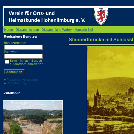
Home
/
Diasammlungen
/
Diasammlung Wollny
/
Magazin 1+2
/ Stennertbrücke mit Schlo
Registrierte Benutzer
Stennertbrücke mit Schloss
Benutzername:
Passwort:
Beim nächsten Besuch
automatisch anmelden?
»
Password vergessen
»
Registrierung
Zufallsbild