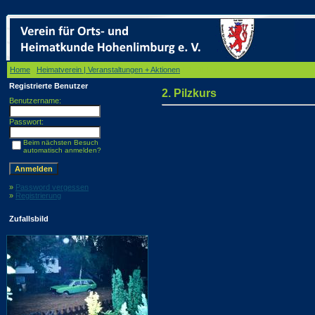
Home
/
Heimatverein | Veranstaltungen + Aktionen
/ 2. Pilzkurs
Registrierte Benutzer
2. Pilzkurs
Benutzername:
Passwort:
Beim nächsten Besuch
automatisch anmelden?
»
Password vergessen
»
Registrierung
Zufallsbild