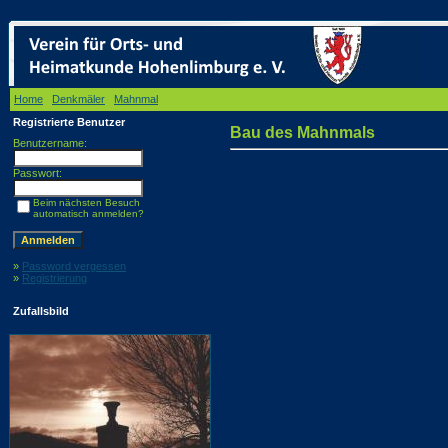
Home
/
Denkmäler
/
Mahnmal
/ Bau des Mahnmals
Registrierte Benutzer
Bau des Mahnmals
Benutzername:
Passwort:
Beim nächsten Besuch
automatisch anmelden?
»
Password vergessen
»
Registrierung
Zufallsbild