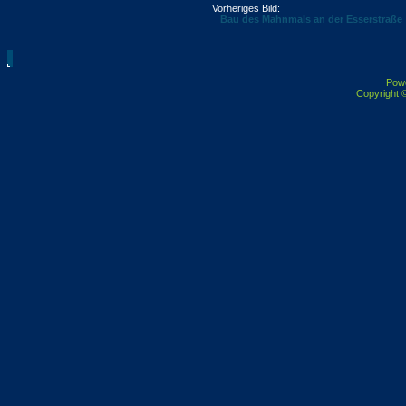
Vorheriges Bild:
Bau des Mahnmals an der Esserstraße
Pow
Copyright