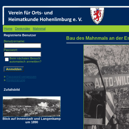
Home
/
Denkmäler
/
Mahnmal
/ Bau des Mahnmals an der Esserstraße
Registrierte Benutzer
Bau des Mahnmals an der Es
Benutzername:
Passwort:
Beim nächsten Besuch
automatisch anmelden?
»
Password vergessen
»
Registrierung
Zufallsbild
Blick auf Innenstadt und Langenkamp
um 1890