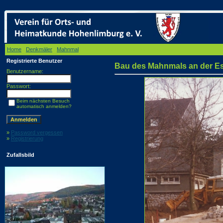
Home
/
Denkmäler
/
Mahnmal
/ Bau des Mahnmals an der Esserstraße
Registrierte Benutzer
Bau des Mahnmals an der Es
Benutzername:
Passwort:
Beim nächsten Besuch
automatisch anmelden?
»
Password vergessen
»
Registrierung
Zufallsbild