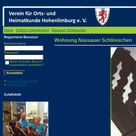
Home
/
Schloss Hohenlimburg
/
Nassauer Schlösschen
/ Wohnung Nassauer Schlössch
Registrierte Benutzer
Wohnung Nassauer Schlösschen
Benutzername:
Passwort:
Beim nächsten Besuch
automatisch anmelden?
»
Password vergessen
»
Registrierung
Zufallsbild