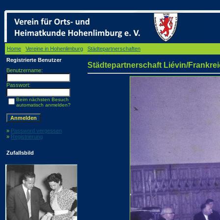
Home
/
Vereine in Hohenlimburg
/
Städtepartnerschaften
/ Städtepartnerschaft Liévin/Fra
Registrierte Benutzer
Städtepartnerschaft Liévin/Frankre
Benutzername:
Passwort:
Beim nächsten Besuch
automatisch anmelden?
»
Password vergessen
»
Registrierung
Zufallsbild