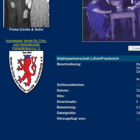
Firma Göcke & Sohn
Homepage Verein für Orts-
und Heimatkunde
Hohenlimburg e. V.
Städtepartnerschaft Liévin/Frankreich
Beschreibung:
Be
St
Di
Ar
Schlüsselwörter:
Li
Datum:
31
Hits:
55
Downloads:
0
Bewertung:
0.
Dateigröße:
19
Hinzugefügt von:
wi