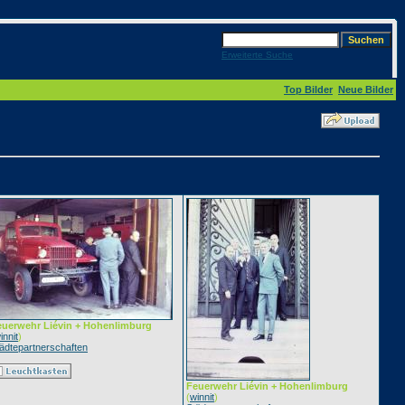
Erweiterte Suche
Top Bilder
Neue Bilder
euerwehr Liévin + Hohenlimburg
innit
)
ädtepartnerschaften
Feuerwehr Liévin + Hohenlimburg
(
winnit
)