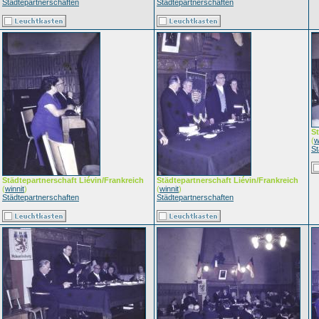
Städtepartnerschaften
Städtepartnerschaften
St
(
w
St
Städtepartnerschaft Liévin/Frankreich
Städtepartnerschaft Liévin/Frankreich
(
winnit
)
(
winnit
)
Städtepartnerschaften
Städtepartnerschaften