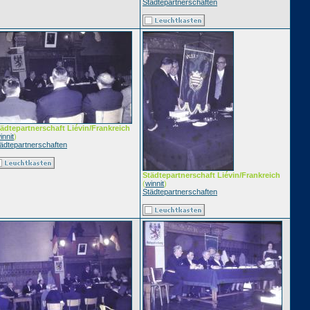
Städtepartnerschaften
ädtepartnerschaft Liévin/Frankreich
innit
)
ädtepartnerschaften
Städtepartnerschaft Liévin/Frankreich
(
winnit
)
Städtepartnerschaften