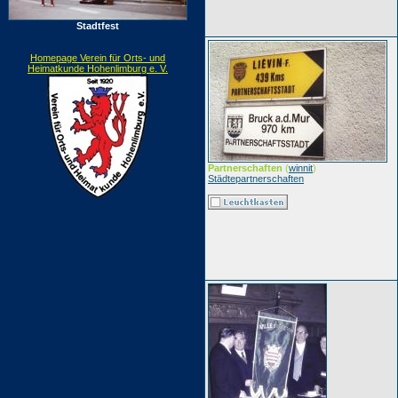
Stadtfest
Homepage Verein für Orts- und
Heimatkunde Hohenlimburg e. V.
Partnerschaften
(
winnit
)
Städtepartnerschaften