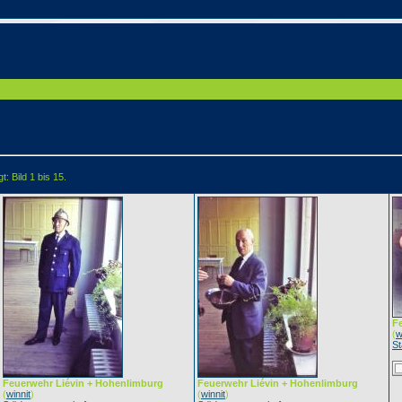
: Bild 1 bis 15.
F
(
w
St
Feuerwehr Liévin + Hohenlimburg
Feuerwehr Liévin + Hohenlimburg
(
winnit
)
(
winnit
)