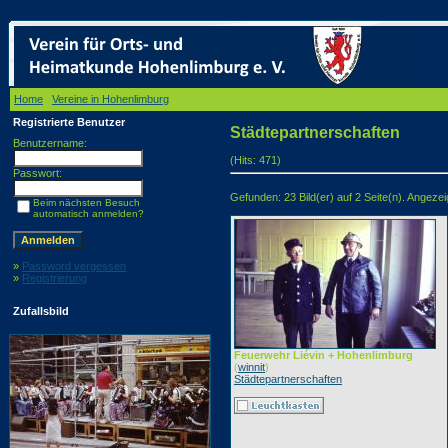
Home
/
Vereine in Hohenlimburg
/ Städtepartnerschaften
Registrierte Benutzer
Städtepartnerschaften
Benutzername:
(Hits: 471)
Passwort:
Gefunden: 23 Bild(er) auf 2 Seite(n). Angezeigt
Beim nächsten Besuch
automatisch anmelden?
»
Password vergessen
»
Registrierung
Zufallsbild
Feuerwehr Liévin + Hohenlimburg
(
winnit
)
Städtepartnerschaften