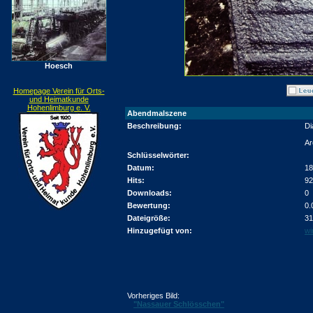
Hoesch
Homepage Verein für Orts-
und Heimatkunde
Hohenlimburg e. V.
Abendmalszene
Beschreibung:
Di
Ar
Schlüsselwörter:
Datum:
18
Hits:
92
Downloads:
0
Bewertung:
0.
Dateigröße:
31
Hinzugefügt von:
wi
Vorheriges Bild:
"Nassauer Schlösschen"