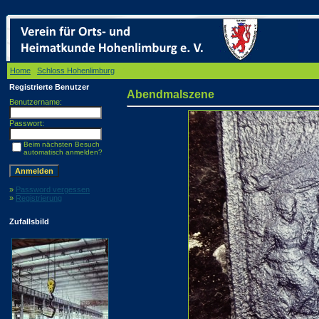
Home
/
Schloss Hohenlimburg
/ Abendmalszene
Registrierte Benutzer
Abendmalszene
Benutzername:
Passwort:
Beim nächsten Besuch
automatisch anmelden?
»
Password vergessen
»
Registrierung
Zufallsbild