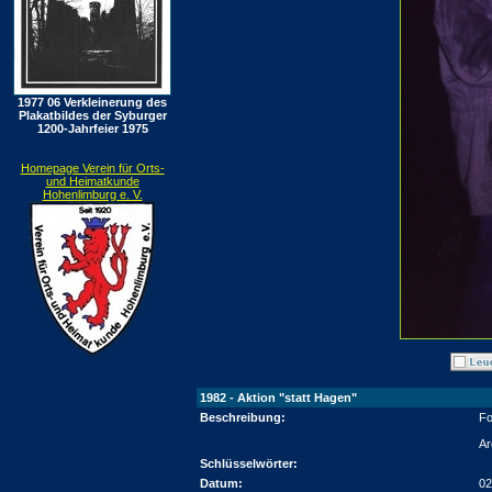
1977 06 Verkleinerung des
Plakatbildes der Syburger
1200-Jahrfeier 1975
Homepage Verein für Orts-
und Heimatkunde
Hohenlimburg e. V.
1982 - Aktion "statt Hagen"
Beschreibung:
Fo
Ar
Schlüsselwörter:
Datum:
02