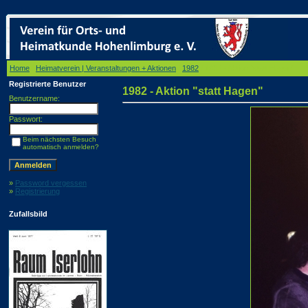
Home
/
Heimatverein | Veranstaltungen + Aktionen
/
1982
/ 1982 - Aktion "statt Hagen"
Registrierte Benutzer
1982 - Aktion "statt Hagen"
Benutzername:
Passwort:
Beim nächsten Besuch
automatisch anmelden?
»
Password vergessen
»
Registrierung
Zufallsbild