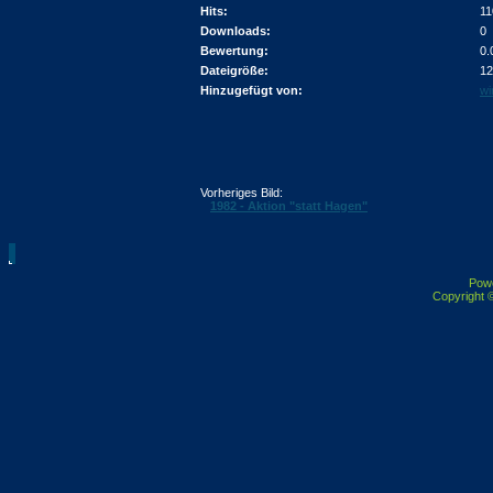
Hits:
11
Downloads:
0
Bewertung:
0.
Dateigröße:
12
Hinzugefügt von:
wi
Vorheriges Bild:
1982 - Aktion "statt Hagen"
Pow
Copyright