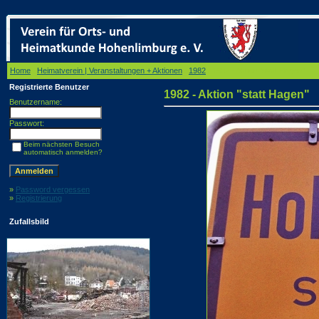
Home
/
Heimatverein | Veranstaltungen + Aktionen
/
1982
/ 1982 - Aktion "statt Hagen"
Registrierte Benutzer
1982 - Aktion "statt Hagen"
Benutzername:
Passwort:
Beim nächsten Besuch
automatisch anmelden?
»
Password vergessen
»
Registrierung
Zufallsbild