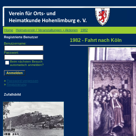
Home
/
Heimatverein | Veranstaltungen + Aktionen
/
1982
/ 1982 - Fahrt nach Köln
Registrierte Benutzer
1982 - Fahrt nach Köln
Benutzername:
Passwort:
Beim nächsten Besuch
automatisch anmelden?
»
Password vergessen
»
Registrierung
Zufallsbild