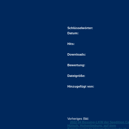
Schlüsselwörter:
Datum:
Hits:
Downloads:
Bewertung:
Dateigröße:
Hinzugefügt von:
Vorheriges Bild:
2022 04 Büssing-LKW der Spedition Ca
Hütsch, Hohenlimburg, auf dem