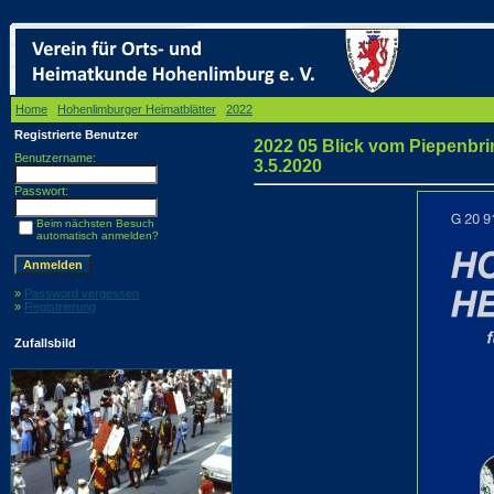
Home
/
Hohenlimburger Heimatblätter
/
2022
/ 2022 05 Blick vom Piepenbrink in Hohenlimb
Registrierte Benutzer
2022 05 Blick vom Piepenbrin
Benutzername:
3.5.2020
Passwort:
Beim nächsten Besuch
automatisch anmelden?
»
Password vergessen
»
Registrierung
Zufallsbild