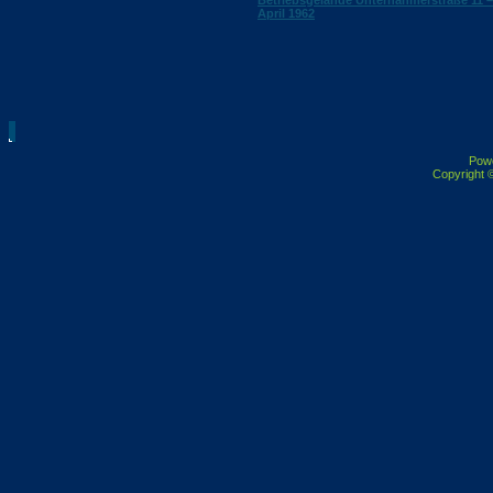
Betriebsgelände Unternahmerstraße 11 –
April 1962
Pow
Copyright