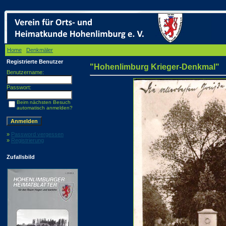
Home
/
Denkmäler
/ "Hohenlimburg Krieger-Denkmal"
Registrierte Benutzer
"Hohenlimburg Krieger-Denkmal"
Benutzername:
Passwort:
Beim nächsten Besuch
automatisch anmelden?
»
Password vergessen
»
Registrierung
Zufallsbild