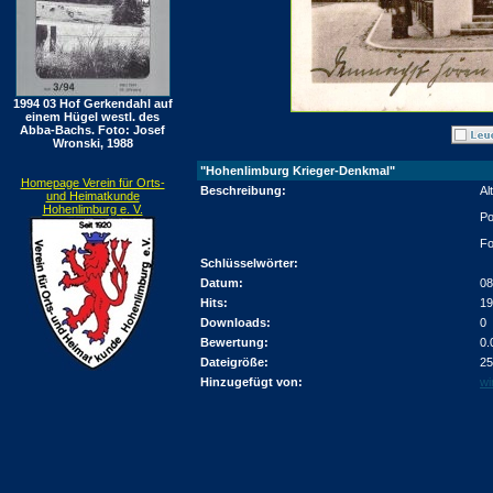
1994 03 Hof Gerkendahl auf
einem Hügel westl. des
Abba-Bachs. Foto: Josef
Wronski, 1988
"Hohenlimburg Krieger-Denkmal"
Homepage Verein für Orts-
Beschreibung:
Al
und Heimatkunde
Hohenlimburg e. V.
Po
Fo
Schlüsselwörter:
Datum:
08
Hits:
19
Downloads:
0
Bewertung:
0.
Dateigröße:
25
Hinzugefügt von:
wi