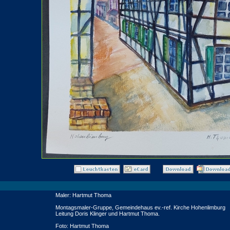
Maler: Hartmut Thoma
Montagsmaler-Gruppe, Gemeindehaus ev.-ref. Kirche Hohenlimburg
Leitung Doris Klinger und Hartmut Thoma.
Foto: Hartmut Thoma