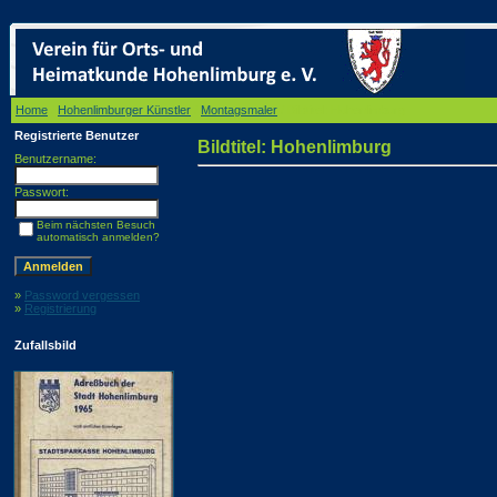
Home
/
Hohenlimburger Künstler
/
Montagsmaler
/ Bildtitel: Hohenlimburg
Registrierte Benutzer
Bildtitel: Hohenlimburg
Benutzername:
Passwort:
Beim nächsten Besuch
automatisch anmelden?
»
Password vergessen
»
Registrierung
Zufallsbild