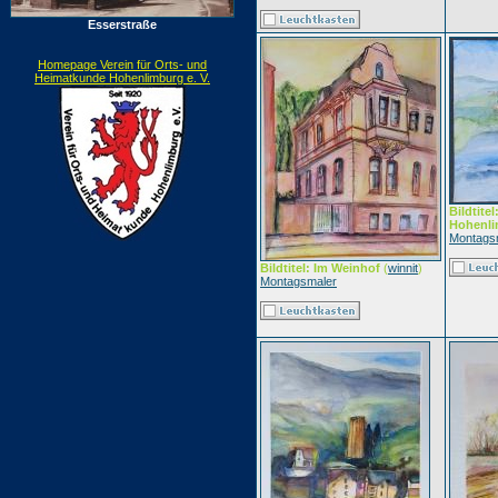
Esserstraße
Homepage Verein für Orts- und
Heimatkunde Hohenlimburg e. V.
Bildtite
Hohenl
Montags
Bildtitel: Im Weinhof
(
winnit
)
Montagsmaler