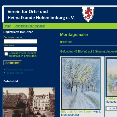
Home
/
Hohenlimburger Künstler
/ Montagsmaler
Registrierte Benutzer
Montagsmaler
Benutzername:
(Hits: 804)
Passwort:
Gefunden: 45 Bild(er) auf 3 Seite(n). Angezeigt
Beim nächsten Besuch
automatisch anmelden?
»
Password vergessen
»
Registrierung
Zufallsbild
Bildtite
Montags
Bildtitel: Ahmer Bauer
(
winnit
)
Montagsmaler