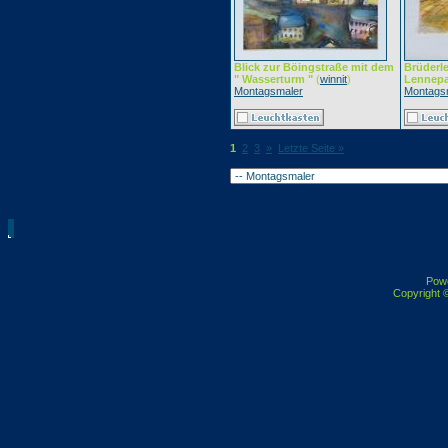
Blick zur Böingstraße mit dem
Brüderl
" Wasserturm "
(
winnit
)
Lennepa
Montagsmaler
Montags
1
2
3
»
Letzte Seite »
Pow
Copyright