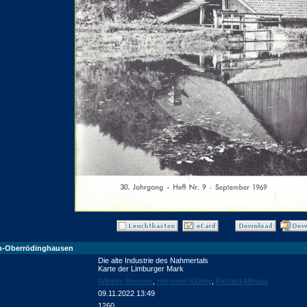
en-Oberrödinghausen
Die alte Industrie des Nahmertals
Karte der Limburger Mark
Wilhelm Boecker
,
Hermann Klüting
,
Richard Althaus
09.11.2022 13:49
1260