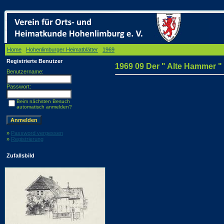
Home
/
Hohenlimburger Heimatblätter
/
1969
/ 1969 09 Der " Alte Hammer " Lendringsen
Registrierte Benutzer
1969 09 Der " Alte Hammer 
Benutzername:
Passwort:
Beim nächsten Besuch
automatisch anmelden?
»
Password vergessen
»
Registrierung
Zufallsbild