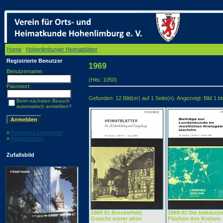
Home
/
Hohenlimburger Heimatblätter
/ 1969
Registrierte Benutzer
1969
Benutzername:
(Hits: 1050)
Passwort:
Gefunden: 12 Bild(er) auf 1 Seite(n). Angezeigt: Bild 1 bi
Beim nächsten Besuch
automatisch anmelden?
»
Password vergessen
»
Registrierung
Zufallsbild
1969 01 Breckerfeld,
1969 02 Die bebaute
Gesicht eriner alten
Flächen des Kreises