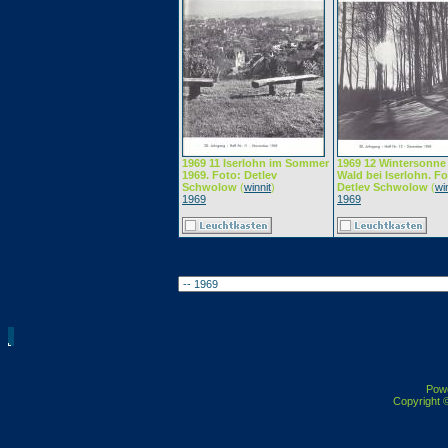
1969 11 Iserlohn im Sommer
1969 12 Wintersonne
1969. Foto: Detlev
Wald bei Iserlohn. Fo
Schwolow
(
winnit
)
Detlev Schwolow
(
wi
1969
1969
Pow
Copyright