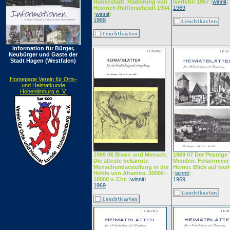
Hansestadt. Radierung von
Iserlohn 1967
(
winnit
)
Heinrich Reifferscheidt 1904
1969
(
winnit
)
1969
Information für Bürger,
Neubürger und Gaste der
Stadt Hagen (Westfalen)
Homepage Verein für Orts-
und Heimatkunde
Hohenlimburg e. V.
1969 06 Bison und Mensch.
1969 07 Der Peonige
Die älteste bekannte
Menden. Felsenmeer 
Menschendarstellung in der
Hemer. Blick auf Iser
Höhle von Altamira. 30000 -
(
winnit
)
10000 v. Chr.
(
winnit
)
1969
1969