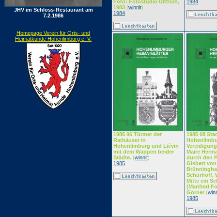
Foto: Fotostudio Dittrich,
1984
1983
(
winnit
)
JHV im Schloss-Restaurant am
1984
7.2.1986
Homepage Verein für Orts- und
Heimatkunde Hohenlimburg e. V.
1985 06 Türmer der
1985 08 Sta
Rathäuser in
Hohenlimbu
Hohenlimburg und Liévin
Vereidigung
mit dem Wappen beider
Maire Herm
Städte.
(
winnit
)
durch den P
1985
Gisbert vo
Brünningha
Schürhoff, 
Mitte ein Sc
(Manfred Fo
Görner
(
winn
1985