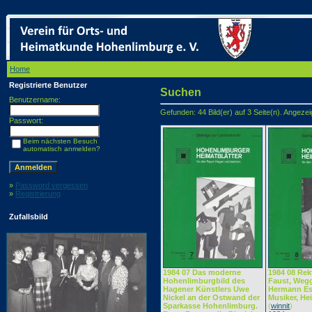
Home
/ Suchen
Registrierte Benutzer
Suchen
Benutzername:
Gefunden: 44 Bild(er) auf 3 Seite(n). Angezeigt
Passwort:
Beim nächsten Besuch
automatisch anmelden?
»
Password vergessen
»
Registrierung
Zufallsbild
1984 07 Das moderne
1984 08 Rekt
Hohenlimburgbild des
Faust, Wegg
Hagener Künstlers Uwe
Hermann Ess
Nickel an der Ostwand der
Musiker, He
Sparkasse Hohenlimburg.
(
winnit
)