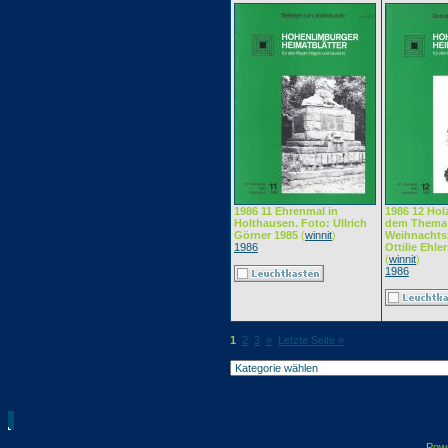
1986 11 Ehrenmal in
1986 12 Hol
Holthausen. Foto: Ullrich
dem Thema
Görner 1985
(
winnit
)
Weihnachtsz
1986
Ottilie Ehle
(
winnit
)
1986
1
2
3
»
Letzte Seite »
Pow