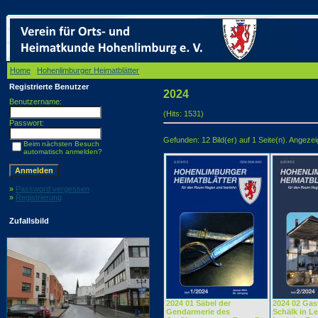
Home
/
Hohenlimburger Heimatblätter
/ 2024
Registrierte Benutzer
2024
Benutzername:
(Hits: 1531)
Passwort:
Gefunden: 12 Bild(er) auf 1 Seite(n). Angezeigt
Beim nächsten Besuch
automatisch anmelden?
»
Password vergessen
»
Registrierung
Zufallsbild
2024 01 Säbel der
2024 02 Ga
Gendarmerie des
Schälk in L