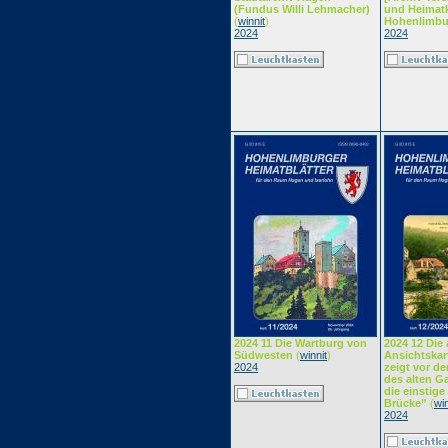
(Fundus Willi Lehmacher)
und Heimat
(
winnit
)
Hohenlimbur
2024
2024
2024 11 Die Wartburg von
2024 12 Die 
Südwesten
(
winnit
)
Ansichtskar
2024
zeigt vor d
des alten G
die einstige
Brücke”
(
win
2024