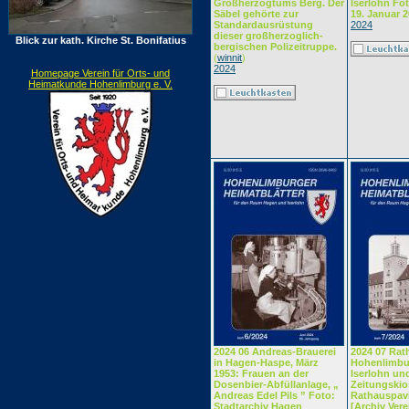
Großherzogtums Berg. Der
Iserlohn Fot
Säbel gehörte zur
19. Januar 
Standardausrüstung
2024
dieser großherzoglich-
Blick zur kath. Kirche St. Bonifatius
bergischen Polizeitruppe.
(
winnit
)
2024
Homepage Verein für Orts- und
Heimatkunde Hohenlimburg e. V.
2024 06 Andreas-Brauerei
2024 07 Rat
in Hagen-Haspe, März
Hohenlimbur
1953: Frauen an der
Iserlohn un
Dosenbier-Abfüllanlage, „
Zeitungskio
Andreas Edel Pils ” Foto:
Rathauspavi
Stadtarchiv Hagen
[Archiv Vere