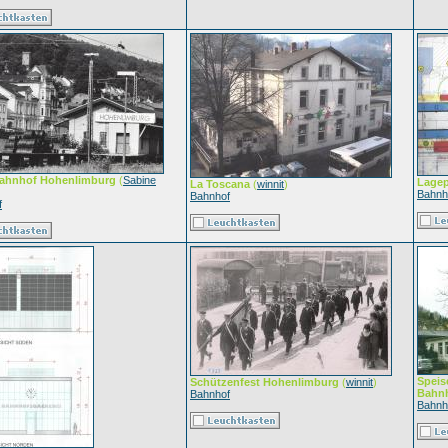
ahnhof Hohenlimburg
(
Sabine
Lagep
La Toscana
(
winnit
)
Bahnh
Bahnhof
f
Speis
Schützenfest Hohenlimburg
(
winnit
)
Bahn
Bahnhof
Bahnh