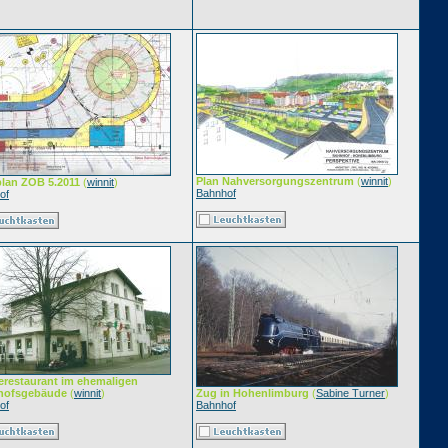
Plan Nahversorgungszentrum
(
winnit
)
lan ZOB 5.2011
(
winnit
)
Bahnhof
of
erestaurant im ehemaligen
hofsgebäude
(
winnit
)
Zug in Hohenlimburg
(
Sabine Turner
)
of
Bahnhof