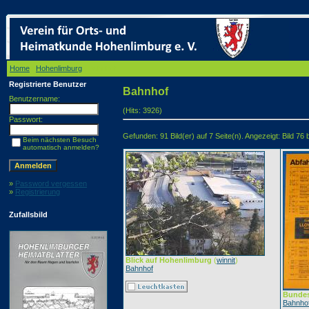
Home
/
Hohenlimburg
/ Bahnhof
Registrierte Benutzer
Bahnhof
Benutzername:
(Hits: 3926)
Passwort:
Gefunden: 91 Bild(er) auf 7 Seite(n). Angezeigt: Bild 76 
Beim nächsten Besuch
automatisch anmelden?
»
Password vergessen
»
Registrierung
Zufallsbild
Blick auf Hohenlimburg
(
winnit
)
Bahnhof
Bundes
Bahnho