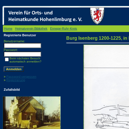
Home
/
Heimatverein Bibliothek
/
Ennepe-Ruhr-Kreis
/ Burg Isenberg 1200-1225, in Hatti
Registrierte Benutzer
Burg Isenberg 1200-1225, in
Benutzername:
Passwort:
Beim nächsten Besuch
automatisch anmelden?
»
Password vergessen
»
Registrierung
Zufallsbild