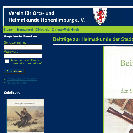
Home
/
Heimatverein Bibliothek
/
Ennepe-Ruhr-Kreis
/ Beiträge zur Heimatkunde der Sta
Registrierte Benutzer
Beiträge zur Heimatkunde der Sta
Benutzername:
Passwort:
Beim nächsten Besuch
automatisch anmelden?
»
Password vergessen
»
Registrierung
Zufallsbild