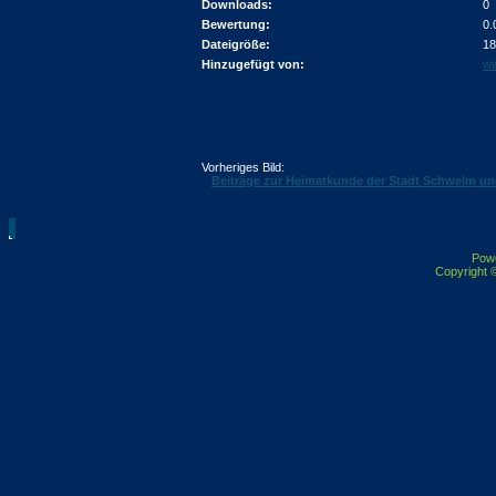
Downloads:
0
Bewertung:
0.
Dateigröße:
18
Hinzugefügt von:
wi
Vorheriges Bild:
Beiträge zur Heimatkunde der Stadt Schwelm u
Pow
Copyright