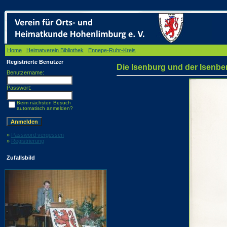
Home
/
Heimatverein Bibliothek
/
Ennepe-Ruhr-Kreis
/ Die Isenburg und der Isenberg in H
Registrierte Benutzer
Die Isenburg und der Isenber
Benutzername:
Passwort:
Beim nächsten Besuch
automatisch anmelden?
»
Password vergessen
»
Registrierung
Zufallsbild