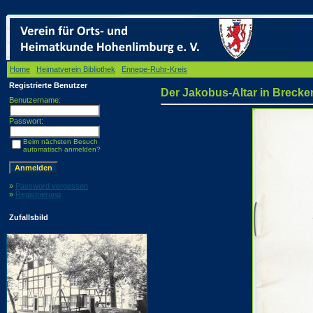
Home
/
Heimatverein Bibliothek
/
Ennepe-Ruhr-Kreis
/ Der Jakobus-Altar in Breckerfeld
Registrierte Benutzer
Der Jakobus-Altar in Brecker
Benutzername:
Passwort:
Beim nächsten Besuch
automatisch anmelden?
»
Password vergessen
»
Registrierung
Zufallsbild