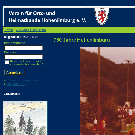
Home
/
750-Jahr-Feier 1980
/ 750 Jahre Hohenlimburg
Registrierte Benutzer
750 Jahre Hohenlimburg
Benutzername:
Passwort:
Beim nächsten Besuch
automatisch anmelden?
»
Password vergessen
»
Registrierung
Zufallsbild