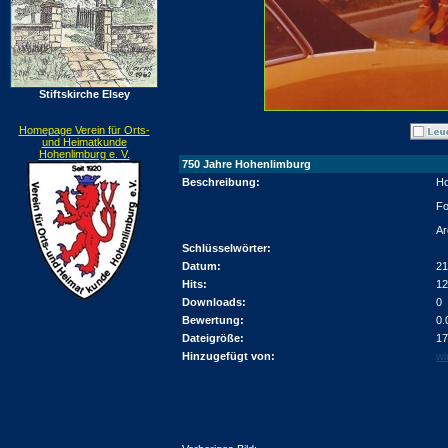
Stiftskirche Elsey
Homepage Verein für Orts-
und Heimatkunde
Hohenlimburg e. V.
750 Jahre Hohenlimburg
Beschreibung:
Ho
Fo
Ar
Schlüsselwörter:
Datum:
21
Hits:
12
Downloads:
0
Bewertung:
0.
Dateigröße:
17
Hinzugefügt von:
wi