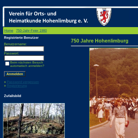
Home
/
750-Jahr-Feier 1980
/ 750 Jahre Hohenlimburg
Registrierte Benutzer
750 Jahre Hohenlimburg
Benutzername:
Passwort:
Beim nächsten Besuch
automatisch anmelden?
»
Password vergessen
»
Registrierung
Zufallsbild