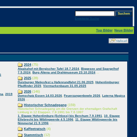
Erweiterte Suche
Top Bilder
Neue Bilder
2024
(75)
,
Alpakahof mit Bergischer Tafel 18.7.2024
Biggesee und Spargelhof
,
...
7.5.2024
Burg Altena und Drahtmuseum 23.10.2024
6
2025
(28)
,
Duisburger Matjesfest u Hafenrundfahrt 21.06.2025
Hohenlimburger
,
Pfadfinder 2025
Viermarkenbaum 31.05.2025
2026
(146)
,
nna
2019
,
,
Domschatz Essen 14.03.2026
Feuerzangenbowle 2026
Laterna Magica
...
2026
Historischer Schnadegang
(159)
Historischer Schnadegang um die Grenzen der ehemaligen Grafschaft
Limburg in 12 Etappen. 7.9.1991 bis 7.6.1997
,
1. Etappe Hohenlimburg (Schloss) bis Berchum 7.9.1991
10. Etappe
,
Ellebrecht bis Wiblingwerde 4.5.1996
11. Etappe Wiblingwerde bis
...
Nimmertal 21.9.1996
Kaffeetratsch
(4)
Stammtisch
(12)