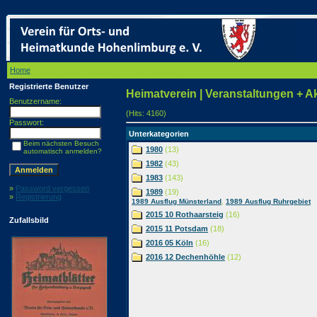
Home
/ Heimatverein | Veranstaltungen + Aktionen
Registrierte Benutzer
Heimatverein | Veranstaltungen + A
Benutzername:
(Hits: 4160)
Passwort:
Unterkategorien
Beim nächsten Besuch
1980
(13)
automatisch anmelden?
1982
(43)
1983
(143)
»
Password vergessen
1989
(19)
»
Registrierung
,
1989 Ausflug Münsterland
1989 Ausflug Ruhrgebiet
2015 10 Rothaarsteig
(16)
Zufallsbild
2015 11 Potsdam
(18)
2016 05 Köln
(16)
2016 12 Dechenhöhle
(12)