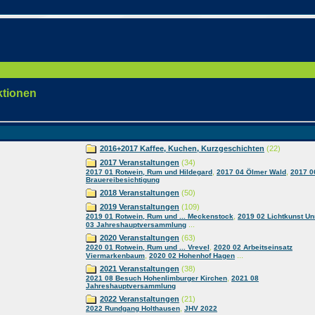
ktionen
2016+2017 Kaffee, Kuchen, Kurzgeschichten
(22)
2017 Veranstaltungen
(34)
,
,
2017 01 Rotwein, Rum und Hildegard
2017 04 Ölmer Wald
2017 0
Brauereibesichtigung
2018 Veranstaltungen
(50)
2019 Veranstaltungen
(109)
,
2019 01 Rotwein, Rum und ... Meckenstock
2019 02 Lichtkunst U
...
03 Jahreshauptversammlung
2020 Veranstaltungen
(63)
,
2020 01 Rotwein, Rum und ... Vrevel
2020 02 Arbeitseinsatz
,
...
Viermarkenbaum
2020 02 Hohenhof Hagen
2021 Veranstaltungen
(38)
,
2021 08 Besuch Hohenlimburger Kirchen
2021 08
Jahreshauptversammlung
2022 Veranstaltungen
(21)
,
2022 Rundgang Holthausen
JHV 2022