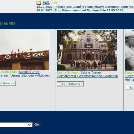
2023
(135)
,
18.10.2023 Phoenix des Lumières und Mowwe Dortmund
Anderna
,
...
20.04.2023
Burg Klusenstein und Reckenhöhle 13.05.2023
76 bis 680.
 18.08.1984
(
Sabine Turner
)
Zeche Zollern
(
Sabine Turner
)
Zusam
erein | Veranstaltungen + Aktionen
Heimatverein | Veranstaltungen + Aktionen
Turne
Heimat