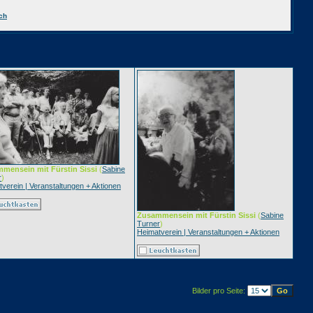
ch
mensein mit Fürstin Sissi
(
Sabine
r
)
verein | Veranstaltungen + Aktionen
Zusammensein mit Fürstin Sissi
(
Sabine
Turner
)
Heimatverein | Veranstaltungen + Aktionen
Bilder pro Seite: