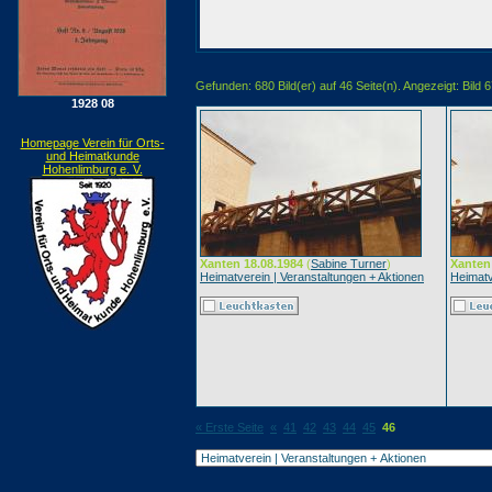
Gefunden: 680 Bild(er) auf 46 Seite(n). Angezeigt: Bild 6
1928 08
Homepage Verein für Orts-
und Heimatkunde
Hohenlimburg e. V.
Xanten 18.08.1984
(
Sabine Turner
)
Xanten
Heimatverein | Veranstaltungen + Aktionen
Heimatv
« Erste Seite
«
41
42
43
44
45
46