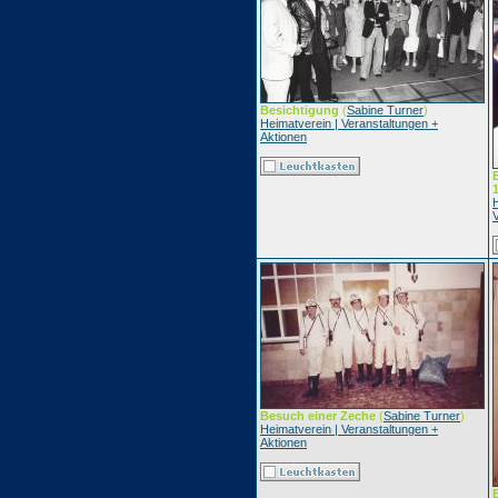
Besichtigung
(
Sabine Turner
)
Heimatverein | Veranstaltungen +
Aktionen
H
Besuch einer Zeche
(
Sabine Turner
)
Heimatverein | Veranstaltungen +
Aktionen