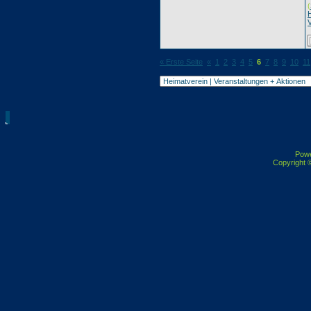
(
H
« Erste Seite
«
1
2
3
4
5
6
7
8
9
10
11
Pow
Copyright