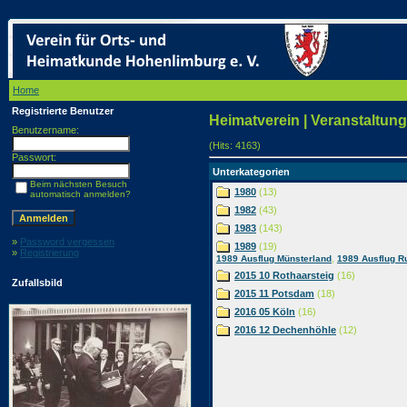
Home
/ Heimatverein | Veranstaltungen + Aktionen
Registrierte Benutzer
Heimatverein | Veranstaltun
Benutzername:
(Hits: 4163)
Passwort:
Unterkategorien
Beim nächsten Besuch
1980
(13)
automatisch anmelden?
1982
(43)
1983
(143)
»
Password vergessen
1989
(19)
»
Registrierung
,
1989 Ausflug Münsterland
1989 Ausflug R
2015 10 Rothaarsteig
(16)
Zufallsbild
2015 11 Potsdam
(18)
2016 05 Köln
(16)
2016 12 Dechenhöhle
(12)