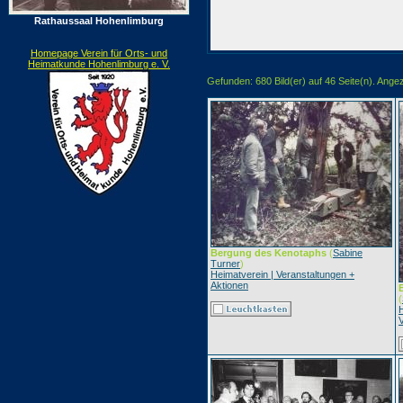
Rathaussaal Hohenlimburg
Homepage Verein für Orts- und
Heimatkunde Hohenlimburg e. V.
Gefunden: 680 Bild(er) auf 46 Seite(n). Angeze
Bergung des Kenotaphs
(
Sabine
Turner
)
Heimatverein | Veranstaltungen +
Aktionen
(
H